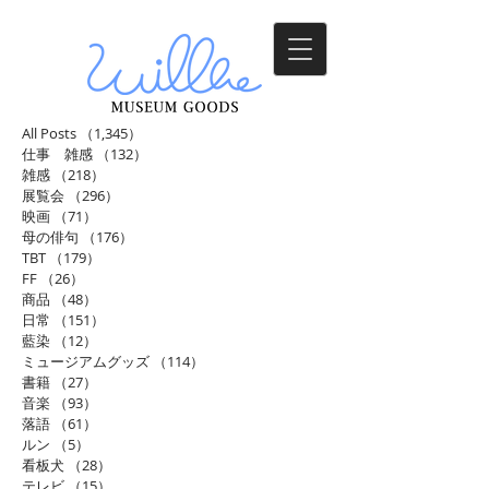
All Posts
（1,345）
1,345件の記事
仕事 雑感
（132）
132件の記事
雑感
（218）
218件の記事
展覧会
（296）
296件の記事
映画
（71）
71件の記事
母の俳句
（176）
176件の記事
TBT
（179）
179件の記事
FF
（26）
26件の記事
商品
（48）
48件の記事
日常
（151）
151件の記事
藍染
（12）
12件の記事
ミュージアムグッズ
（114）
114件の記事
書籍
（27）
27件の記事
音楽
（93）
93件の記事
落語
（61）
61件の記事
ルン
（5）
5件の記事
看板犬
（28）
28件の記事
テレビ
（15）
15件の記事