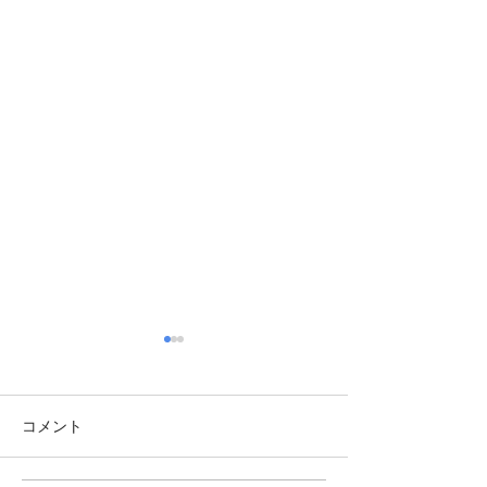
コメント
ベター・マン