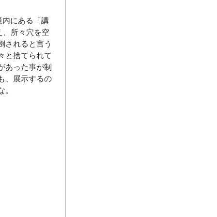
境内にある「講
え、所々穴を空
倒されると言う
々と捨てられて
があった事が制
も、展示するの
な。