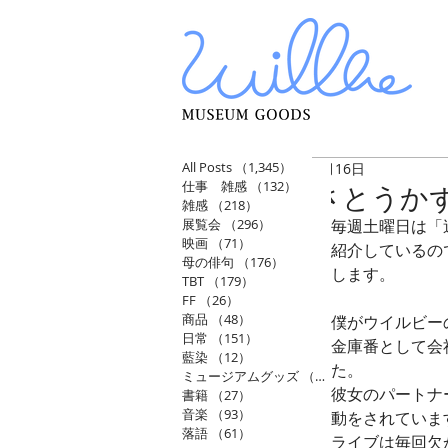
All Posts
（1,345）
1,345件の記事
5月16日
仕事 雑感
（132）
132件の記事
さとうか
雑感
（218）
218件の記事
展覧会
（296）
296件の記事
毎週土曜日は「
映画
（71）
71件の記事
紹介しているの
母の俳句
（176）
176件の記事
します。
TBT
（179）
179件の記事
FF
（26）
26件の記事
商品
（48）
48件の記事
僕がウイルビー
日常
（151）
151件の記事
金庫番として会
藍染
（12）
12件の記事
た。
ミュージアムグッズ
（114）
114件の記事
彼女のパートナ
書籍
（27）
27件の記事
音楽
（93）
93件の記事
動をされていま
落語
（61）
61件の記事
ライブは毎回欠