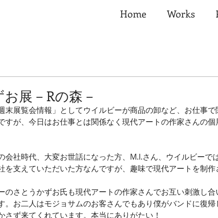
Home
Works
ずお展－Rの森－
週末展覧会情報」としてウイルビーが商品の卸など、お仕事で
ですが、今日はお仕事とは関係なく現代アートの作家さんの個
の会社時代、大変お世話になった方、M.I.さん、ウイルビーで
社を支えていただいた方なんですが、趣味で現代アートを制作
ーのさとうかずお氏も現代アートの作家さんでお互い刺激し合
す。お二人はモジョサムのお客さんでもあり僕がバンドに復帰
かさず来てくれています。本当にありがたい！