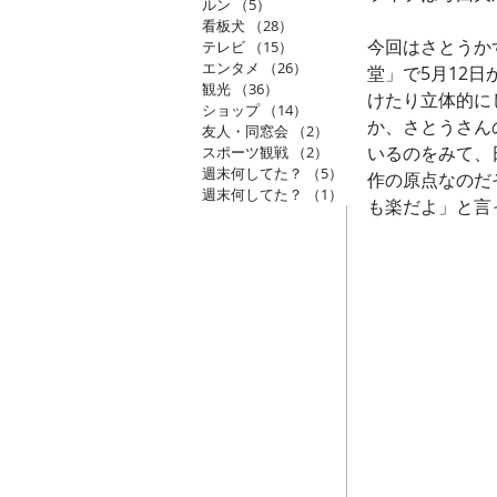
ルン
（5）
5件の記事
看板犬
（28）
28件の記事
今回はさとうか
テレビ
（15）
15件の記事
エンタメ
（26）
26件の記事
堂」で5月12
観光
（36）
36件の記事
けたり立体的に
ショップ
（14）
14件の記事
か、さとうさん
友人・同窓会
（2）
2件の記事
いるのをみて、
スポーツ観戦
（2）
2件の記事
週末何してた？
（5）
5件の記事
作の原点なのだ
週末何してた？
（1）
1件の記事
も楽だよ」と言