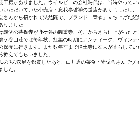
芸工房がありました。ウイルビーの会社時代は、当時やってい
いいただいていた小売店・忘我亭哲学の道店がありましたし、
会さんから招かれて法然院で、ブランド「青衣」立ち上げた経
ありました。
は義父の菩提寺が鹿ケ谷の圓重寺、そこからさらに上がったと
鹿ケ谷山荘では毎年秋、紅葉の時期にアンティーク、ヴィンテ
の保養に行きます。また数年前まで浄土寺に友人が暮らしてい
ろ教えてもらいました。
んのRの森展を鑑賞したあと、白川通の菜食・光兎舎さんでヴ
ました。