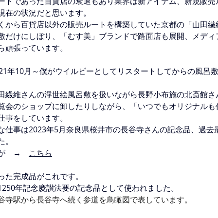
ートであった百貨店の衰退もあり業界は新アイテム、新規販売
現在の状況だと思います。
くから百貨店以外の販売ルートを構築していた京都の
「山田繊
敷だけにしぼり、「むす美」ブランドで路面店も展開、メディ
ら頑張っています。
021年10月～僕がウイルビーとしてリスタートしてからの風呂
田繊維さんの浮世絵風呂敷を扱いながら長野小布施の北斎館さ
覧会のショップに卸したりしながら、「いつでもオリジナルも
仕事をしています。
な仕事は2023年5月奈良県桜井市の長谷寺さんの記念品、過去
た。
が　→　
こちら
った完成品がこれです。
1250年記念慶讃法要の記念品として使われました。
谷寺駅から長谷寺へ続く参道を鳥瞰図で表しています。