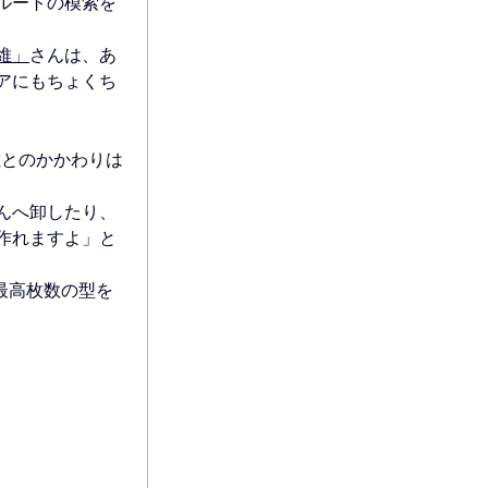
ルートの模索を
維」
さんは、あ
アにもちょくち
敷とのかかわりは
んへ卸したり、
作れますよ」と
最高枚数の型を