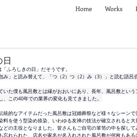
Home
Works
の日
日は「ふろしきの日」だそうです。
包み」と読み替えて、「つ（2）つ（2）み（3）」と読む語呂
ていた僕も風呂敷とは縁がおおいにあり、長年、風呂敷という
し、この40年での業界の変化も見てきました。
伝統的なアイテムだった風呂敷は冠婚葬祭など様々なシーンで
染料を使う型染め捺染、いわゆる友禅の技法が確立されると大
などの主役となりました。皆さんもご自宅の箪笥の中を探して
も忘れられた、店名や家名が名入れされた風呂敷が何枚もある