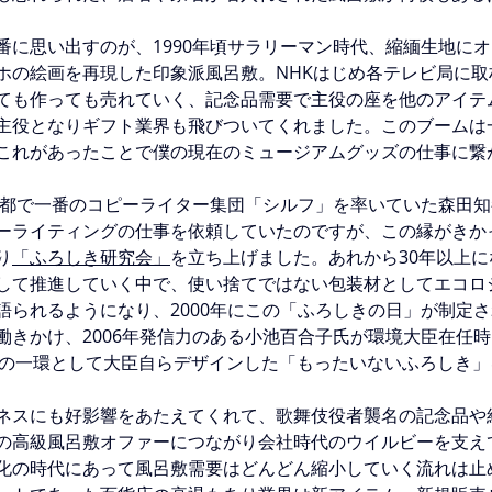
番に思い出すのが、1990年頃サラリーマン時代、縮緬生地に
ホの絵画を再現した印象派風呂敷。NHKはじめ各テレビ局に取
ても作っても売れていく、記念品需要で主役の座を他のアイテ
主役となりギフト業界も飛びついてくれました。このブームは
これがあったことで僕の現在のミュージアムグッズの仕事に繋
、京都で一番のコピーライター集団「シルフ」を率いていた森田
ーライティングの仕事を依頼していたのですが、この縁がきか
り
「ふろしき研究会」
を立ち上げました。あれから30年以上に
して推進していく中で、使い捨てではない包装材としてエコロ
語られるようになり、2000年にこの「ふろしきの日」が制定
働きかけ、2006年発信力のある小池百合子氏が環境大臣
在任時
NAI」の一環として大臣自らデザインした「もったいないふろしき
ネスにも好影響をあたえてくれて、歌舞伎役者襲名の記念品や
の高級風呂敷オファーにつながり会社時代のウイルビーを支え
化の時代にあって風呂敷需要はどんどん縮小していく流れは止