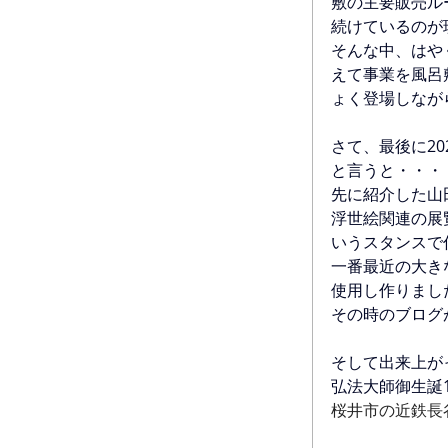
敷の主要販売ル
続けているのが
そんな中、はや
えて事業を風呂
ょく登場しなが
さて、最後に2
と言うと・・・
先に紹介した山
浮世絵関連の展
いうスタンスで
一番最近の大き
使用し作りまし
その時のブログ
そして出来上が
弘法大師御生誕
桜井市の近鉄長