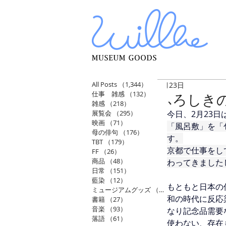
All Posts
（1,344）
1,344件の記事
2月23日
仕事 雑感
（132）
132件の記事
ふろしき
雑感
（218）
218件の記事
展覧会
（295）
295件の記事
今日、2月23
映画
（71）
71件の記事
「風呂敷」を「
母の俳句
（176）
176件の記事
す。
TBT
（179）
179件の記事
京都で仕事をし
FF
（26）
26件の記事
商品
（48）
48件の記事
わってきました
日常
（151）
151件の記事
藍染
（12）
12件の記事
もともと日本の
ミュージアムグッズ
（114）
114件の記事
和の時代に反応
書籍
（27）
27件の記事
音楽
（93）
93件の記事
なり記念品需要
落語
（61）
61件の記事
使わない、存在