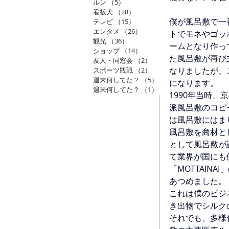
ルン
（5）
5件の記事
看板犬
（28）
28件の記事
僕が風呂敷で一
テレビ
（15）
15件の記事
エンタメ
（26）
26件の記事
トでモネやゴッ
観光
（36）
36件の記事
ームとなり作っ
ショップ
（14）
14件の記事
た風呂敷が再び
友人・同窓会
（2）
2件の記事
なりましたが、
スポーツ観戦
（2）
2件の記事
週末何してた？
（5）
5件の記事
になります。
週末何してた？
（1）
1件の記事
1990年当時
派風呂敷のコピ
は風呂敷にはま
風呂敷を商材と
として風呂敷が
て業界が国にも
「MOTTAI
あつめました。
これは僕のビジ
き出物でシルク
それでも、多様