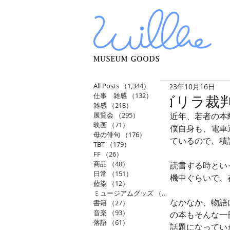
All Posts
（1,344）
1,344件の記事
2023年10月16日
仕事 雑感
（132）
132件の記事
ゴリラ裁
雑感
（218）
218件の記事
展覧会
（295）
295件の記事
近年、若者の本
映画
（71）
71件の記事
僕自身も、電車
母の俳句
（176）
176件の記事
ているので、積
TBT
（179）
179件の記事
FF
（26）
26件の記事
商品
（48）
48件の記事
読書する時とい
日常
（151）
151件の記事
機中ぐらいで、
藍染
（12）
12件の記事
ミュージアムグッズ
（114）
114件の記事
なかなか、物語
書籍
（27）
27件の記事
音楽
（93）
93件の記事
の本もそんな一
落語
（61）
61件の記事
話題になってい