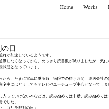
Home
Works
判の日
離れが加速しているようです。
通勤しなくなってから、めっきり読書数が減りましたが、気に
読状態となっています。
ったら、たまに電車に乗る時、病院での待ち時間、運送会社の
在宅中にはどうしてもテレビやユーチューブ中心となってしま
に入っていけない本などは、読み始めては中断、読み始めては
冊でした。
た「ゴリラ裁判の日」