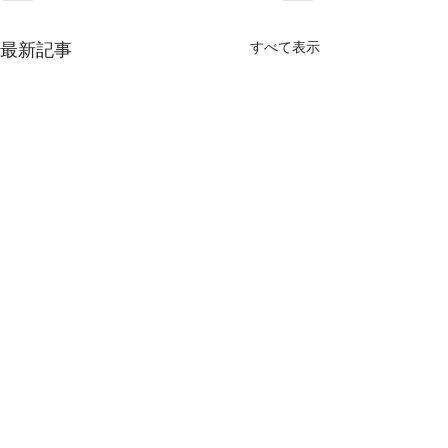
最新記事
すべて表示
All Posts
（1,344）
1,344件の記事
仕事 雑感
（132）
132件の記事