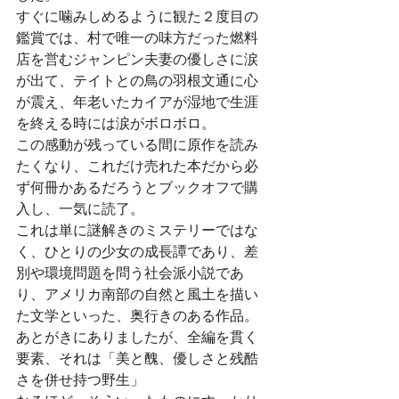
すぐに噛みしめるように観た２度目の
鑑賞では、村で唯一の味方だった燃料
店を営むジャンピン夫妻の優しさに涙
が出て、テイトとの鳥の羽根文通に心
が震え、年老いたカイアが湿地で生涯
を終える時には涙がボロボロ。
この感動が残っている間に原作を読み
たくなり、これだけ売れた本だから必
ず何冊かあるだろうとブックオフで購
入し、一気に読了。
これは単に謎解きのミステリーではな
く、ひとりの少女の成長譚であり、差
別や環境問題を問う社会派小説であ
り、アメリカ南部の自然と風土を描い
た文学といった、奥行きのある作品。
あとがきにありましたが、全編を貫く
要素、それは「美と醜、優しさと残酷
さを併せ持つ野生」