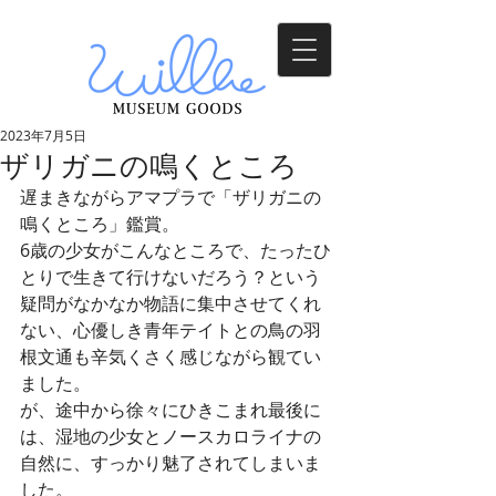
2023年7月5日
ザリガニの鳴くところ
遅まきながらアマプラで「ザリガニの
鳴くところ」鑑賞。
6歳の少女がこんなところで、たったひ
とりで生きて行けないだろう？という
疑問がなかなか物語に集中させてくれ
ない、心優しき青年テイトとの鳥の羽
根文通も辛気くさく感じながら観てい
ました。
が、途中から徐々にひきこまれ最後に
は、湿地の少女とノースカロライナの
自然に、すっかり魅了されてしまいま
した。