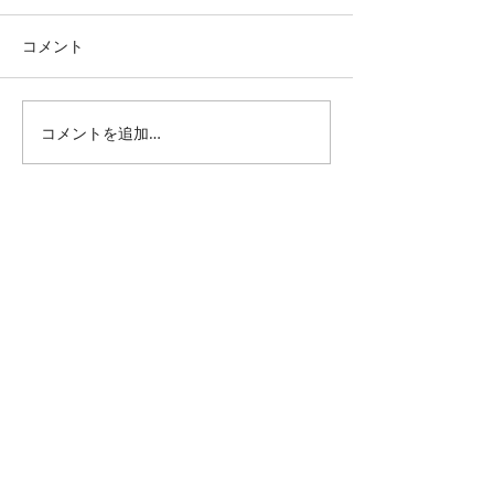
コメント
皮膚科探して
コメントを追加…
バスルームリフ
事
All Posts
（1,345）
1,345件の記事
仕事 雑感
（132）
132件の記事
雑感
（218）
218件の記事
展覧会
（296）
296件の記事
映画
（71）
71件の記事
母の俳句
（176）
176件の記事
TBT
（179）
179件の記事
FF
（26）
26件の記事
商品
（48）
48件の記事
日常
（151）
151件の記事
藍染
（12）
12件の記事
ミュージアムグッズ
（114）
114件の記事
書籍
（27）
27件の記事