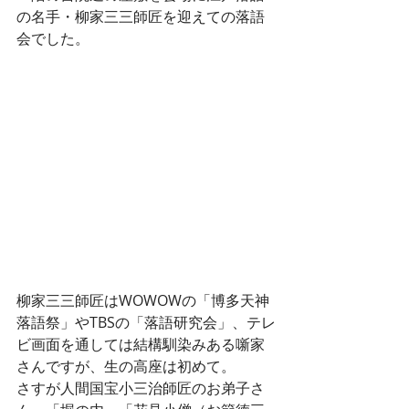
の名手・柳家三三師匠を迎えての落語
会でした。
柳家三三師匠はWOWOWの「博多天神
落語祭」やTBSの「落語研究会」、テレ
ビ画面を通しては結構馴染みある噺家
さんですが、生の高座は初めて。
さすが人間国宝小三治師匠のお弟子さ