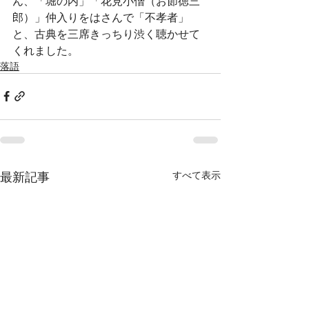
ん、「堀の内」「花見小僧（お節徳三
郎）」仲入りをはさんで「不孝者」
と、古典を三席きっちり渋く聴かせて
くれました。
落語
最新記事
すべて表示