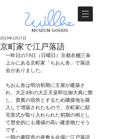
2023年2月21日
京町家で江戸落語
一昨日の19日（日曜日）京都衣棚三条
上ルにある京町家「ちおん舎」で落語
会がありました。
ちおん舎は明治初期に主屋が建築さ
れ、大正4年の大正天皇即位御大典に際
し、貴賓の宿所とするため隣接地を購
入して増築されたもので、京町家に邸
宅形式が取り入れられた初期の例とし
て歴史的にも価値の高い建造物だそう
です。
一階の書院造の座敷を会場に江戸落語