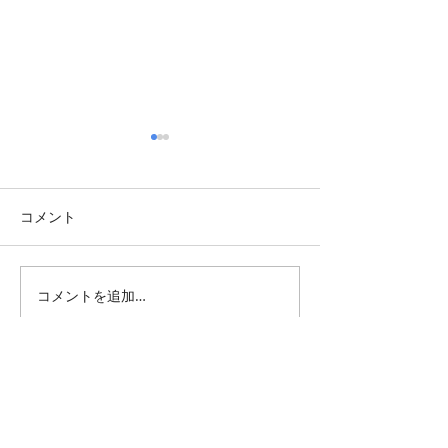
コメント
上方落語散歩
コメントを追加…
志の輔らくご・春秋座
2026
All Posts
（1,346）
1,346件の記事
仕事 雑感
（132）
132件の記事
雑感
（218）
218件の記事
展覧会
（296）
296件の記事