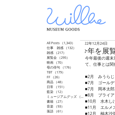
All Posts
（1,343）
1,343件の記事
2022年12月24日
仕事 雑感
（132）
132件の記事
今年を展
雑感
（217）
217件の記事
展覧会
（295）
295件の記事
今年最後の週末
映画
（70）
70件の記事
て、仕事とは関
母の俳句
（176）
176件の記事
TBT
（179）
179件の記事
■2月　みうら
FF
（26）
26件の記事
商品
（48）
48件の記事
■7月　ゴール
日常
（151）
151件の記事
■7月　岡本太
藍染
（12）
12件の記事
■8月　ブライ
ミュージアムグッズ
（114）
114件の記事
■10月　水木
書籍
（27）
27件の記事
音楽
（93）
93件の記事
■11月　エル
落語
（61）
61件の記事
■12月　柚木沙弥郎