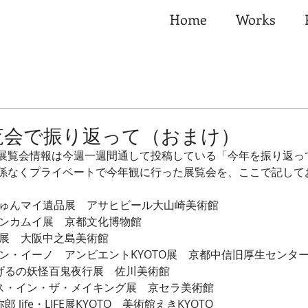
Home
Works
覧会で振り返って（おまけ）
展覧会情報は今週一週間通して投稿している「今年を振り返っ
係なくプライベートで今年観に行った展覧会を、ここで記して
じゅんマイ遺品展　アサヒビール大山崎美術館
デンカムイ展　京都文化博物館
郎展　大阪中之島美術館
アン・イーノ　アンビエントKYOTO展　京都中信旧厚生センタ
しげるの妖怪百鬼夜行展　佐川美術館
メス・イン・ザ・メイキング展　京セラ美術館
 life・LIFE展KYOTO　美術館えきKYOTO