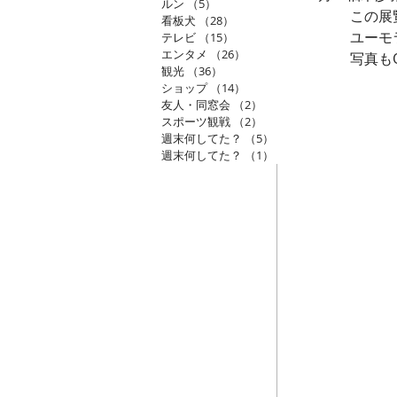
ルン
（5）
5件の記事
　　　　この展
看板犬
（28）
28件の記事
　　　　ユーモ
テレビ
（15）
15件の記事
エンタメ
（26）
26件の記事
　　　　写真も
観光
（36）
36件の記事
ショップ
（14）
14件の記事
友人・同窓会
（2）
2件の記事
スポーツ観戦
（2）
2件の記事
週末何してた？
（5）
5件の記事
週末何してた？
（1）
1件の記事