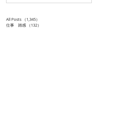
事
All Posts
（1,345）
1,345件の記事
仕事 雑感
（132）
132件の記事
雑感
（218）
218件の記事
展覧会
（296）
296件の記事
映画
（71）
71件の記事
母の俳句
（176）
176件の記事
TBT
（179）
179件の記事
FF
（26）
26件の記事
商品
（48）
48件の記事
日常
（151）
151件の記事
藍染
（12）
12件の記事
ミュージアムグッズ
（114）
114件の記事
書籍
（27）
27件の記事
音楽
（93）
93件の記事
落語
（61）
61件の記事
ルン
（5）
5件の記事
看板犬
（28）
28件の記事
テレビ
（15）
15件の記事
エンタメ
（26）
26件の記事
観光
（36）
36件の記事
ショップ
（14）
14件の記事