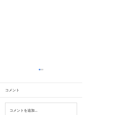
コメント
皮膚科探して
コメントを追加…
バスルームリフ