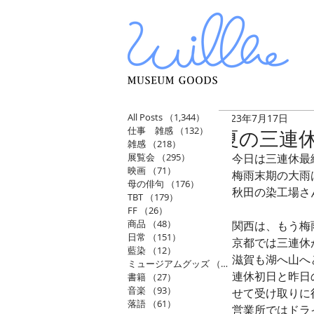
All Posts
（1,344）
1,344件の記事
2023年7月17日
仕事 雑感
（132）
132件の記事
夏の三連
雑感
（218）
218件の記事
展覧会
（295）
295件の記事
今日は三連休最
映画
（71）
71件の記事
梅雨末期の大雨
母の俳句
（176）
176件の記事
秋田の染工場さ
TBT
（179）
179件の記事
FF
（26）
26件の記事
商品
（48）
48件の記事
関西は、もう梅
日常
（151）
151件の記事
京都では三連休
藍染
（12）
12件の記事
滋賀も湖へ山へ
ミュージアムグッズ
（114）
114件の記事
連休初日と昨日
書籍
（27）
27件の記事
音楽
（93）
93件の記事
せて受け取りに
落語
（61）
61件の記事
営業所ではドラ