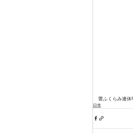
蕾ふくらみ連休
日常