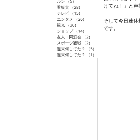
ルン
（5）
5件の記事
けてね！」と声
看板犬
（28）
28件の記事
テレビ
（15）
15件の記事
エンタメ
（26）
26件の記事
そして今日連休
観光
（36）
36件の記事
です。
ショップ
（14）
14件の記事
友人・同窓会
（2）
2件の記事
スポーツ観戦
（2）
2件の記事
週末何してた？
（5）
5件の記事
週末何してた？
（1）
1件の記事