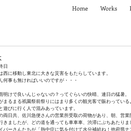
Home
Works
休
終日
は西に移動し東北に大きな災害をもたらしています。
ん何事も無ければいいのですが・・・
雨明けで良いんじゃないの？ってぐらいの快晴、連日の猛暑。
がまるまる祇園祭前祭りにはまり多くの観光客で賑わっている
と遊びに行く人で混みあっています。
の両日共、佐川急便さんの営業所受取の荷物があり、朝、営業
行きましたが、どの道を通っても車車車、渋滞にぶちあたりま
イバーさんたちが「熱中症に気を付けて水分補給ね！他府県ナ