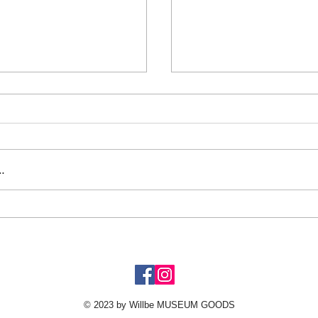
…
鷹山
週末展覧会情報・202
© 2023 by
Willbe MUSEUM GOODS