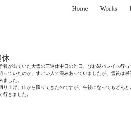
Home
Works
連休
予報が出ていた大雪の三連休中日の昨日、びわ湖バレイへ行っ
狙っていたのか、すごい人で混みあっていましたが、雪質は最
来ました。
切り上げ、山から降りてきたのですが、午後になってもどんど
て行きました。