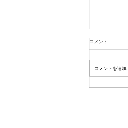
コメント
コメントを追加
祇園祭[後祭]