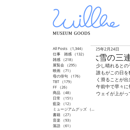
All Posts
（1,344）
1,344件の記事
2025年2月24日
仕事 雑感
（132）
132件の記事
大雪の三
雑感
（218）
218件の記事
展覧会
（295）
295件の記事
少し晴れるとの
映画
（71）
71件の記事
誰もがこの日を
母の俳句
（176）
176件の記事
く滑ることが出
TBT
（179）
179件の記事
午前中で早々に
FF
（26）
26件の記事
商品
（48）
48件の記事
ウェイが上がっ
日常
（151）
151件の記事
藍染
（12）
12件の記事
ミュージアムグッズ
（114）
114件の記事
書籍
（27）
27件の記事
音楽
（93）
93件の記事
落語
（61）
61件の記事