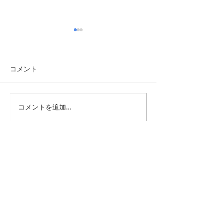
コメント
季の詞歳時記「蝉の殻」
季の詞歳時記「
コメントを追加…
All Posts
（1,344）
1,344件の記事
仕事 雑感
（132）
132件の記事
雑感
（218）
218件の記事
展覧会
（295）
295件の記事
映画
（71）
71件の記事
母の俳句
（176）
176件の記事
TBT
（179）
179件の記事
FF
（26）
26件の記事