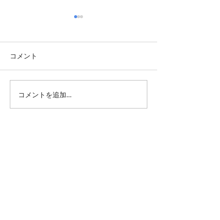
コメント
季の詞歳時記「夏の山」
季の詞歳時記「
コメントを追加…
All Posts
（1,344）
1,344件の記事
仕事 雑感
（132）
132件の記事
雑感
（218）
218件の記事
展覧会
（295）
295件の記事
映画
（71）
71件の記事
母の俳句
（176）
176件の記事
TBT
（179）
179件の記事
FF
（26）
26件の記事
商品
（48）
48件の記事
日常
（151）
151件の記事