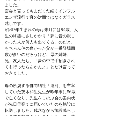
ました。
面会と言ってもまだまだ続くインフル
エンザ流行で直の対面ではなくガラス
越しです。
昭和7年生まれの母は来月には94歳、人
生の終盤にさしかかり「夢に昔の親し
かった人が何人も出てくる」のだと、
もちろん仲の良かった父が一番登場回
数が多いのだろうけど、母の姉妹、
兄、友人たち、「夢の中で手招きされ
ても行ったらあかんよ」とだけ言って
おきました。
母の所属する俳句結社「運河」を主宰
していた茨木和生先生が昨年末に86歳
で亡くなり、先生をしのぶ会の案内状
が先日母宛てに届いていたのを施設に
転送しました。残念ながら施設暮らし