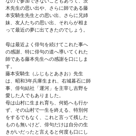
なので参加できないこともあって、茨
木先生の思い出や、さらに師である藤
本安騎生先生との思い出、さらに兄姉
妹、友人たちの思い出、それらが相ま
って最近の夢に出てきたのでしょう。
母は最近よく俳句を続けてこれた事へ
の感謝、特に俳句の道へ導いてくれた
師である藤本先生への感謝を口にしま
す。
藤本安騎生（ふじもとあきお）先生
は、昭和3年兵庫生まれ、右城暮石に師
事、俳句結社「運河」を主宰し吉野を
愛した人でもありました。
母は山村に生まれ育ち、何処へも行か
ず、その山村で一生を終える、特別何
をするでもなく、これと言って残した
ものも無いけど、俳句だけは自分の生
きがいだったと言えると何度も口にし