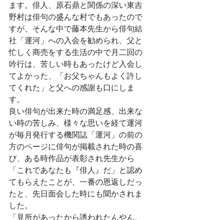
ます。俳人、原石鼎と関係の深い東吉
野村は俳句の盛んな村でもあったので
すが、そんな中で藤本先生から俳句結
社「運河」への入会を勧められ、父と
忙しく商売をする生活の中で月二回の
吟行は、苦しい時もあったけど入会し
てよかった、「お父ちゃんもよく許し
てくれた」と父への感謝も口にしま
す。
良い俳句が出来た時の満足感、出来な
い時の苦しみ、様々な思いを経て運河
が毎月発行する機関誌「運河」の前の
方のページに俳句が掲載された時の喜
び、ある時作品が表彰され先生から
「これであなたも『俳人』だ」と認め
てもらえたことが、一番の恩返しだっ
たと、先日面会した時にも聞かされま
した。
「見所があったから誘われたんやん、