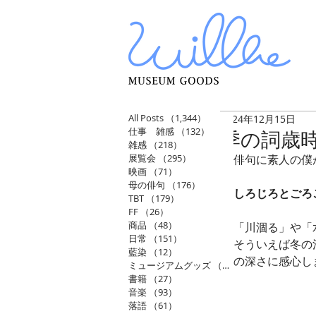
All Posts
（1,344）
1,344件の記事
2024年12月15日
仕事 雑感
（132）
132件の記事
季の詞歳
雑感
（218）
218件の記事
展覧会
（295）
295件の記事
俳句に素人の僕
映画
（71）
71件の記事
母の俳句
（176）
176件の記事
しろじろとごろ
TBT
（179）
179件の記事
FF
（26）
26件の記事
商品
（48）
48件の記事
「川涸る」や「
日常
（151）
151件の記事
そういえば冬の
藍染
（12）
12件の記事
の深さに感心し
ミュージアムグッズ
（114）
114件の記事
書籍
（27）
27件の記事
音楽
（93）
93件の記事
落語
（61）
61件の記事