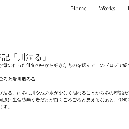
Home
Works
時記「川涸る」
が母の作った俳句の中から好きなものを選んでこのブログで紹
ごろと岩川涸るる
水涸る」は冬に川や池の水が少なく涸れることから冬のl季語
河原は生命感無く岩だけが白くごろごろと見えるなぁと、俳句
ます。