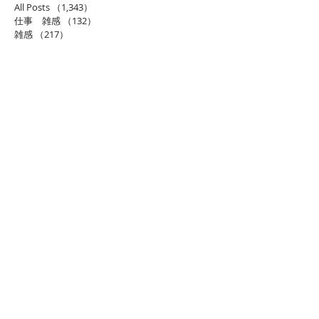
All Posts
（1,343）
1,343件の記事
仕事 雑感
（132）
132件の記事
雑感
（217）
217件の記事
展覧会
（295）
295件の記事
映画
（70）
70件の記事
母の俳句
（176）
176件の記事
TBT
（179）
179件の記事
FF
（26）
26件の記事
商品
（48）
48件の記事
日常
（151）
151件の記事
藍染
（12）
12件の記事
ミュージアムグッズ
（114）
114件の記事
書籍
（27）
27件の記事
音楽
（93）
93件の記事
落語
（61）
61件の記事
ルン
（5）
5件の記事
看板犬
（28）
28件の記事
テレビ
（15）
15件の記事
エンタメ
（26）
26件の記事
観光
（36）
36件の記事
ショップ
（14）
14件の記事
友人・同窓会
（2）
2件の記事
スポーツ観戦
（2）
2件の記事
週末何してた？
（5）
5件の記事