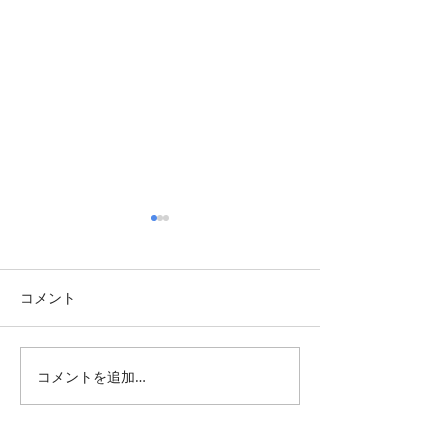
コメント
季の詞歳時記「夏の山」
季の詞歳時記「
コメントを追加…