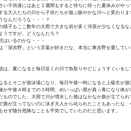
さい子供達にはあと２週間もすると待ちに待った夏休みがやっ
する大人たちの川から子供たちが遊ぶ賑やかな川へと変わりま
うなんだろうな・・・？
の様子もここ数年の大雨で大きな岩が多く河原が少なくなるな
ようですが、どうなんだろ？
児はいるのかな・・・
は「深吉野」という言葉が好きだな、本当に東吉野を愛してい
頃は、夏になると毎日近くの川で魚取りやどじょうすくいをし
なるとそこが遊泳場になり、毎日午後一時になると上級生が遊
確か午後４時までの３時間、めいっぱい唇が真っ青になり体が
だものでした。大雨で川が増水した後はなかなか旗が立てられ
で旗が立ってないのに泳ぎ大人から叱られたこともあったな、
もせず随分危険なことも平気でしていたのだと思います。