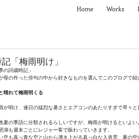
Home
Works
時記「梅雨明け」
季の詞歳時記」
が母の作った俳句の中から好きなものを選んでこのブログで紹
と晴れて梅雨明くる
雨が明け、連日の猛烈な暑さとエアコンのあたりすぎで早々と
晩夏の季語に分類されるらしいですが、梅雨が明けるといよい
琶湖も週末ごとにレジャー客で賑わっていきます。
い空も真っ青な空と山から湧き上がる真っ白な入道雲、夏の空