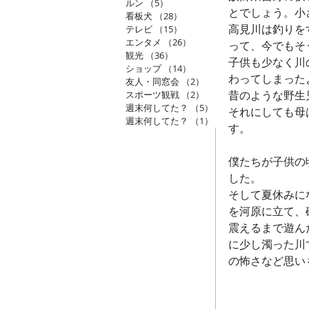
ルン
（5）
5件の記事
とでしょう。小
看板犬
（28）
28件の記事
高見川は釣りを
テレビ
（15）
15件の記事
エンタメ
（26）
26件の記事
って、今でもそ
観光
（36）
36件の記事
子供も少なく川
ショップ
（14）
14件の記事
わってしまった
友人・同窓会
（2）
2件の記事
昔のような野生
スポーツ観戦
（2）
2件の記事
週末何してた？
（5）
5件の記事
それにしても母
週末何してた？
（1）
1件の記事
す。
僕たちが子供の
した。
そして夏休みに
を河原に立て、
震えるまで遊ん
に少し濁った川
の怖さなど思い