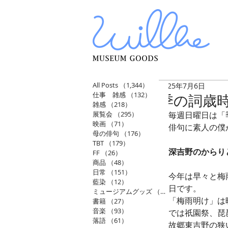
All Posts
（1,344）
1,344件の記事
2025年7月6日
仕事 雑感
（132）
132件の記事
季の詞歳
雑感
（218）
218件の記事
展覧会
（295）
295件の記事
毎週日曜日は「
映画
（71）
71件の記事
俳句に素人の僕
母の俳句
（176）
176件の記事
TBT
（179）
179件の記事
深吉野のからり
FF
（26）
26件の記事
商品
（48）
48件の記事
日常
（151）
151件の記事
今年は早々と梅
藍染
（12）
12件の記事
日です。
ミュージアムグッズ
（114）
114件の記事
「梅雨明け」は
書籍
（27）
27件の記事
音楽
（93）
93件の記事
では祇園祭、琵
落語
（61）
61件の記事
故郷東吉野の狭