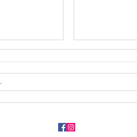
…
「蝉の殻」
季の詞歳時記「夏の山