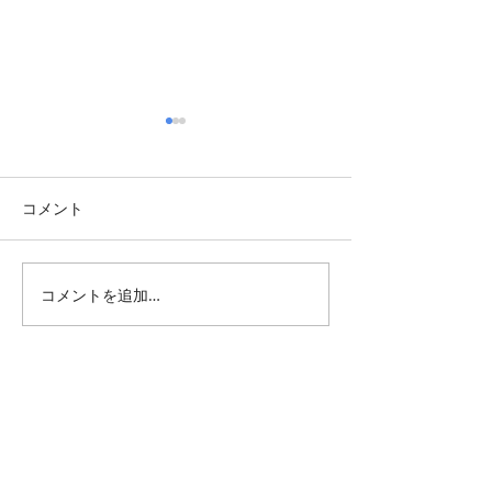
コメント
季の詞歳時記「蝉の殻」
季の詞歳時記「
コメントを追加…
All Posts
（1,347）
1,347件の記事
仕事 雑感
（132）
132件の記事
雑感
（218）
218件の記事
展覧会
（296）
296件の記事
映画
（71）
71件の記事
母の俳句
（177）
177件の記事