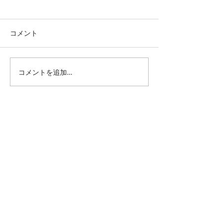
コメント
コメントを追加…
TBT・1983年 モータウン
モジョサム！LI
25周年
らせ
All Posts
（1,344）
1,344件の記事
仕事 雑感
（132）
132件の記事
雑感
（218）
218件の記事
展覧会
（295）
295件の記事
映画
（71）
71件の記事
母の俳句
（176）
176件の記事
TBT
（179）
179件の記事
FF
（26）
26件の記事
商品
（48）
48件の記事
日常
（151）
151件の記事
藍染
（12）
12件の記事
ミュージアムグッズ
（114）
114件の記事