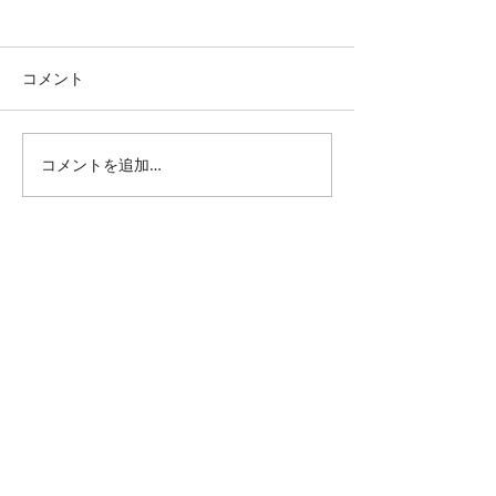
コメント
上方落語散歩
コメントを追加…
志の輔らくご・春秋座
2026
All Posts
（1,343）
1,343件の記事
仕事 雑感
（132）
132件の記事
雑感
（217）
217件の記事
展覧会
（295）
295件の記事
映画
（70）
70件の記事
母の俳句
（176）
176件の記事
TBT
（179）
179件の記事
FF
（26）
26件の記事
商品
（48）
48件の記事
日常
（151）
151件の記事
藍染
（12）
12件の記事
ミュージアムグッズ
（114）
114件の記事