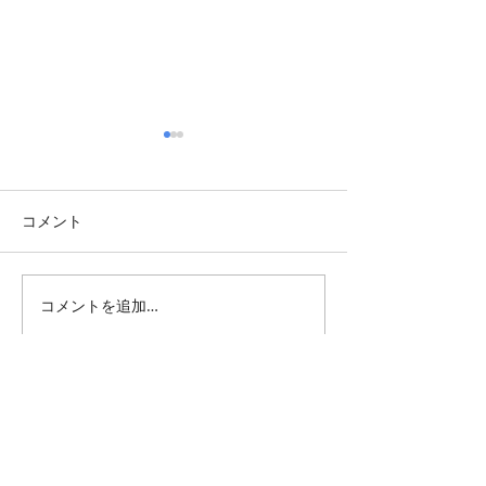
大銀座
コメント
コメントを追加…
TBT・2021年
小三治師匠の訃
All Posts
（1,343）
1,343件の記事
仕事 雑感
（132）
132件の記事
雑感
（217）
217件の記事
展覧会
（295）
295件の記事
映画
（70）
70件の記事