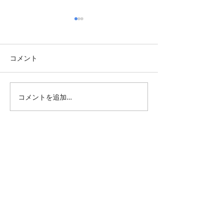
コメント
コメントを追加…
週末展覧会情報・2026年8
週末展覧会情報・2
月第一週
月最終週
All Posts
（1,344）
1,344件の記事
仕事 雑感
（132）
132件の記事
雑感
（218）
218件の記事
展覧会
（295）
295件の記事
映画
（71）
71件の記事
母の俳句
（176）
176件の記事
TBT
（179）
179件の記事
FF
（26）
26件の記事
商品
（48）
48件の記事