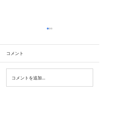
コメント
Summer Greetin
グランピエの大原夏祭り
コメントを追加…
All Posts
（1,344）
1,344件の記事
仕事 雑感
（132）
132件の記事
雑感
（218）
218件の記事
展覧会
（295）
295件の記事
映画
（71）
71件の記事
母の俳句
（176）
176件の記事
TBT
（179）
179件の記事