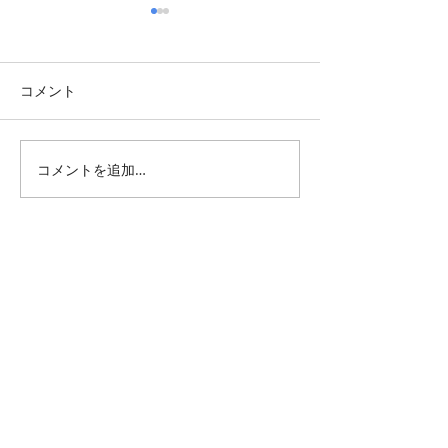
コメント
コメントを追加…
TBT・2015年 京都でルー
週末展覧会情報・2
ヴル＆マグリットW開催
月第一週
All Posts
（1,346）
1,346件の記事
仕事 雑感
（132）
132件の記事
雑感
（218）
218件の記事
展覧会
（296）
296件の記事
映画
（71）
71件の記事
母の俳句
（177）
177件の記事
TBT
（179）
179件の記事
FF
（26）
26件の記事
商品
（48）
48件の記事
日常
（151）
151件の記事
藍染
（12）
12件の記事