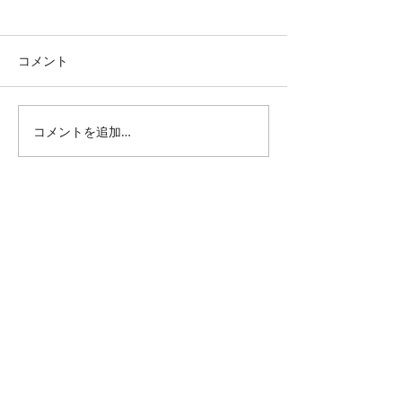
コメント
コメントを追加…
TBT・1983年 モータウン
モジョサム！LI
25周年
らせ
All Posts
（1,343）
1,343件の記事
仕事 雑感
（132）
132件の記事
雑感
（217）
217件の記事
展覧会
（295）
295件の記事
映画
（70）
70件の記事
母の俳句
（176）
176件の記事
TBT
（179）
179件の記事
FF
（26）
26件の記事
商品
（48）
48件の記事
日常
（151）
151件の記事
藍染
（12）
12件の記事
ミュージアムグッズ
（114）
114件の記事