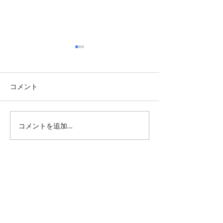
コメント
Summer Greetin
グランピエの大原夏祭り
コメントを追加…
All Posts
（1,346）
1,346件の記事
仕事 雑感
（132）
132件の記事
雑感
（218）
218件の記事
展覧会
（296）
296件の記事
映画
（71）
71件の記事
母の俳句
（177）
177件の記事