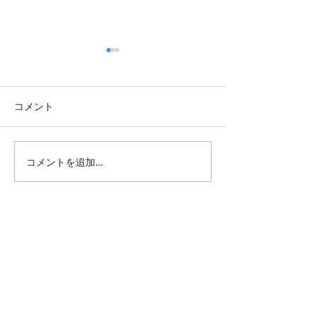
コメント
コメントを追加…
週末展覧会情報・2026年8
週末展覧会情報・2
月第一週
月最終週
All Posts
（1,344）
1,344件の記事
仕事 雑感
（132）
132件の記事
雑感
（218）
218件の記事
展覧会
（295）
295件の記事
映画
（71）
71件の記事
母の俳句
（176）
176件の記事
TBT
（179）
179件の記事
FF
（26）
26件の記事