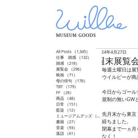
All Posts
（1,345）
1,345件の記事
2024年4月27日
仕事 雑感
（132）
132件の記事
週末展覧会
雑感
（218）
218件の記事
展覧会
（296）
296件の記事
毎週土曜日は展
映画
（71）
71件の記事
ウイルビーが商
母の俳句
（176）
176件の記事
TBT
（179）
179件の記事
今日からゴール
FF
（26）
26件の記事
商品
（48）
48件の記事
規制の無いGW
日常
（151）
151件の記事
藍染
（12）
12件の記事
先月末から東京
ミュージアムグッズ
（114）
114件の記事
経ちました。
書籍
（27）
27件の記事
音楽
（93）
93件の記事
閉幕まで一ヵ月
落語
（61）
61件の記事
なく！