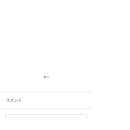
コメント
西高東低
コメントを追加…
志賀MOUNTAIN 