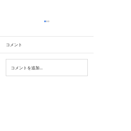
コメント
コメントを追加…
TBT・2015年 京都でルー
週末展覧会情報・2
ヴル＆マグリットW開催
月第一週
All Posts
（1,345）
1,345件の記事
仕事 雑感
（132）
132件の記事
雑感
（218）
218件の記事
展覧会
（296）
296件の記事
映画
（71）
71件の記事
母の俳句
（176）
176件の記事
TBT
（179）
179件の記事
FF
（26）
26件の記事