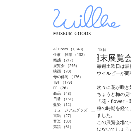
All Posts
（1,343）
1,343件の記事
4月18日
仕事 雑感
（132）
132件の記事
週末展覧会
雑感
（217）
217件の記事
展覧会
（295）
295件の記事
毎週土曜日は展
映画
（70）
70件の記事
ウイルビーが商
母の俳句
（176）
176件の記事
TBT
（179）
179件の記事
次々に花が咲き
FF
（26）
26件の記事
商品
（48）
48件の記事
ちょうど梅の見
日常
（151）
151件の記事
「花・flower・
藍染
（12）
12件の記事
桜の時期を経て
ミュージアムグッズ
（114）
114件の記事
ました。
書籍
（27）
27件の記事
音楽
（93）
93件の記事
この展覧会場で
落語
（61）
61件の記事
はないでしょう