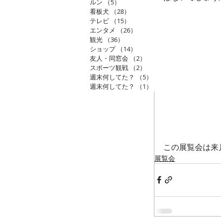
ルン
（5）
5件の記事
看板犬
（28）
28件の記事
テレビ
（15）
15件の記事
エンタメ
（26）
26件の記事
観光
（36）
36件の記事
ショップ
（14）
14件の記事
友人・同窓会
（2）
2件の記事
スポーツ観戦
（2）
2件の記事
週末何してた？
（5）
5件の記事
週末何してた？
（1）
1件の記事
この展覧会は来
展覧会