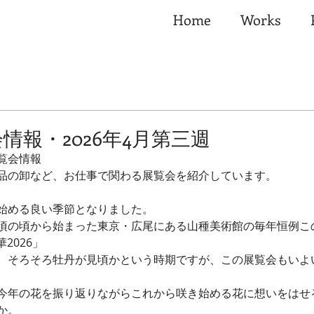
Home
Works
情報・2026年4月第三週
覧会情報
品の卸など、お仕事で関わる展覧会を紹介しています。
始める良い季節となりました。
頃の頃から始まった東京・広尾にある山種美術館の毎年恒例こ
華2026」
、そろそろ牡丹が見頃かという時期ですが、この展覧会もいよ
今年の花を振り返りながらこれから咲き始める花に想いをはせ
か。