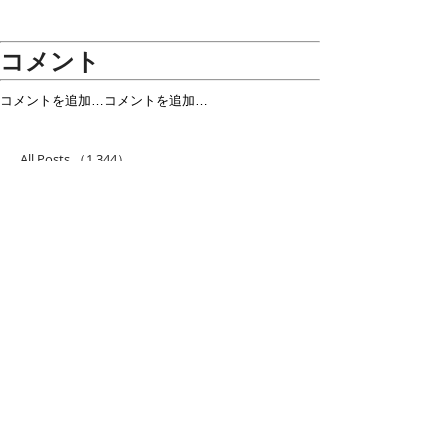
コメント
コメントを追加…
コメントを追加…
TBT・1983年 モータウン
モジョサム！LI
All Posts
（1,344）
1,344件の記事
25周年
らせ
仕事 雑感
（132）
132件の記事
雑感
（218）
218件の記事
展覧会
（295）
295件の記事
映画
（71）
71件の記事
母の俳句
（176）
176件の記事
TBT
（179）
179件の記事
FF
（26）
26件の記事
商品
（48）
48件の記事
日常
（151）
151件の記事
藍染
（12）
12件の記事
ミュージアムグッズ
（114）
114件の記事
書籍
（27）
27件の記事
音楽
（93）
93件の記事
落語
（61）
61件の記事
ルン
（5）
5件の記事