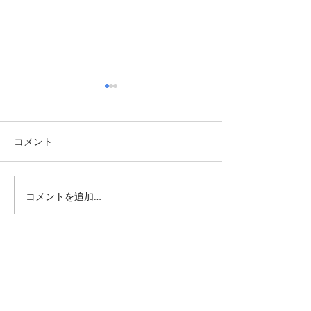
コメント
グランピエの大
コメントを追加…
恵みの雨か、そしていろ
んな事が起こる・・・
All Posts
（1,346）
1,346件の記事
仕事 雑感
（132）
132件の記事
雑感
（218）
218件の記事
展覧会
（296）
296件の記事
映画
（71）
71件の記事