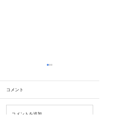
コメント
コメントを追加…
TBT・1976年 日曜美術
週末展覧会情報・2
館スタート
月最終週