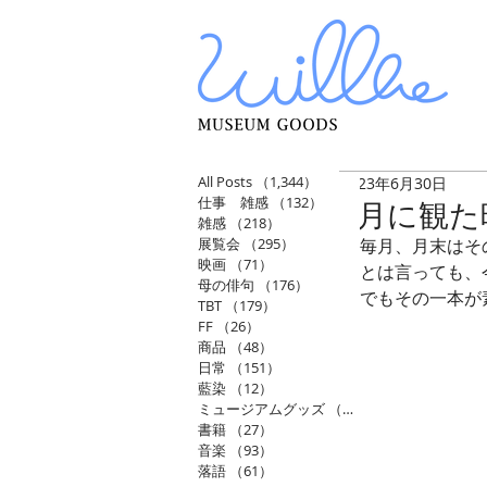
All Posts
（1,344）
1,344件の記事
2023年6月30日
仕事 雑感
（132）
132件の記事
6月に観た
雑感
（218）
218件の記事
展覧会
（295）
295件の記事
毎月、月末はそ
映画
（71）
71件の記事
とは言っても、
母の俳句
（176）
176件の記事
でもその一本が
TBT
（179）
179件の記事
FF
（26）
26件の記事
商品
（48）
48件の記事
日常
（151）
151件の記事
藍染
（12）
12件の記事
ミュージアムグッズ
（114）
114件の記事
書籍
（27）
27件の記事
音楽
（93）
93件の記事
落語
（61）
61件の記事