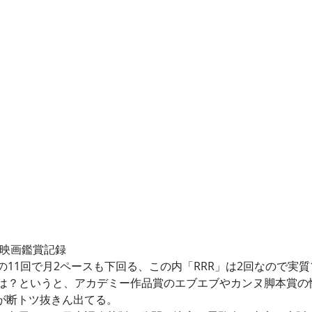
の映画鑑賞記録
の11回で月2ペースも下回る、この内「RRR」は2回なので実質
は？というと、アカデミー作品賞のエブエブやカンヌ脚本賞の
」が断トツ抜きん出てる。