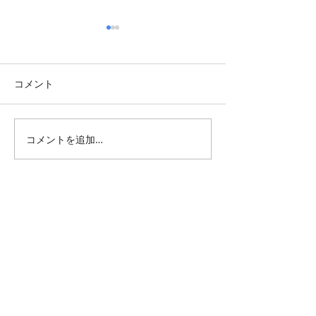
コメント
Summer Greetin
グランピエの大原夏祭り
コメントを追加…
All Posts
（1,345）
1,345件の記事
仕事 雑感
（132）
132件の記事
雑感
（218）
218件の記事
展覧会
（296）
296件の記事
映画
（71）
71件の記事
母の俳句
（176）
176件の記事
TBT
（179）
179件の記事
FF
（26）
26件の記事
商品
（48）
48件の記事