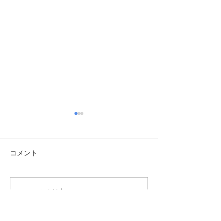
コメント
1月後半へ
寒波が来るらしい
コメントを追加…