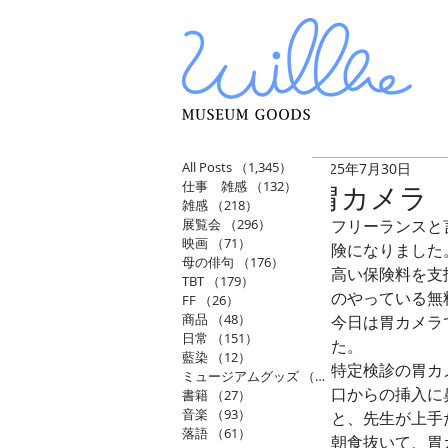
All Posts
（1,345）
1,345件の記事
2025年7月30日
仕事 雑感
（132）
132件の記事
胃カメラ
雑感
（218）
218件の記事
展覧会
（296）
296件の記事
フリーランスと
映画
（71）
71件の記事
険になりました
母の俳句
（176）
176件の記事
高い保険料を支
TBT
（179）
179件の記事
のやっている無
FF
（26）
26件の記事
商品
（48）
48件の記事
今日は胃カメラ
日常
（151）
151件の記事
た。
藍染
（12）
12件の記事
特定検診の胃カ
ミュージアムグッズ
（114）
114件の記事
口からの挿入に
書籍
（27）
27件の記事
音楽
（93）
93件の記事
と、先生が上手
落語
（61）
61件の記事
朝食抜いて、胃