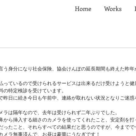
Home
Works
言う身分になり社会保険、協会けんぽの延長期間も終えた昨年
。
払っているので受けられるサービスは出来るだけ受けようと健
料の特定検診を受けています。
で昨日に続き今日も午前中、連絡が取れない状況となりご迷惑
メラは隔年なので、去年は受けられず二年ぶりでした。
鼻から挿入する細さのカメラを使ってくれたこと、安定剤を打
だったこと、それらすべての結果だと思うのですが、今までで
カメラ無事済んで、お昼は豪華にうなぎです！