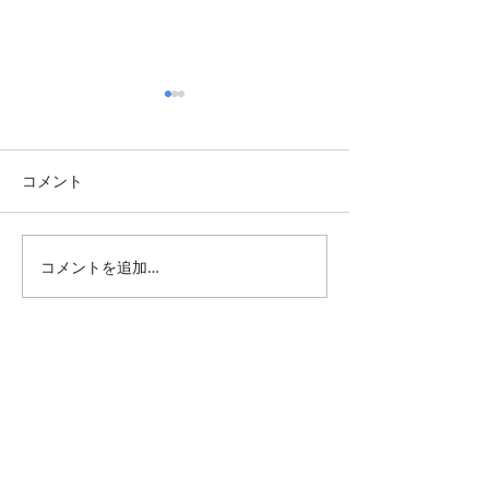
コメント
慶応幕末維新番付
コメントを追加…
週末展覧会情報・2
月第二週
All Posts
（1,345）
1,345件の記事
仕事 雑感
（132）
132件の記事
雑感
（218）
218件の記事
展覧会
（296）
296件の記事
映画
（71）
71件の記事
母の俳句
（176）
176件の記事
TBT
（179）
179件の記事