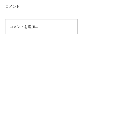
コメント
皮膚科探して
コメントを追加…
バスルームリフ
事
All Posts
（1,346）
1,346件の記事
仕事 雑感
（132）
132件の記事
雑感
（218）
218件の記事
展覧会
（296）
296件の記事
映画
（71）
71件の記事
母の俳句
（177）
177件の記事
TBT
（179）
179件の記事
FF
（26）
26件の記事
商品
（48）
48件の記事
日常
（151）
151件の記事
藍染
（12）
12件の記事
ミュージアムグッズ
（114）
114件の記事
書籍
（27）
27件の記事
音楽
（93）
93件の記事