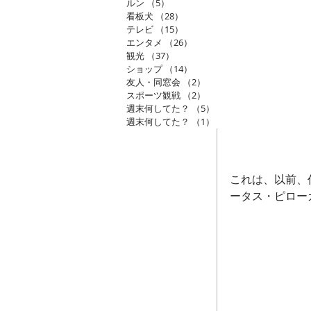
ルン
（5）
5件の記事
看板犬
（28）
28件の記事
テレビ
（15）
15件の記事
エンタメ
（26）
26件の記事
観光
（37）
37件の記事
ショップ
（14）
14件の記事
友人・同窓会
（2）
2件の記事
スポーツ観戦
（2）
2件の記事
週末何してた？
（5）
5件の記事
週末何してた？
（1）
1件の記事
これは、以前、
ータス・ピロー