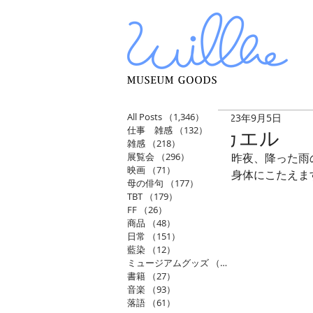
All Posts
（1,346）
1,346件の記事
2023年9月5日
仕事 雑感
（132）
132件の記事
カエル
雑感
（218）
218件の記事
展覧会
（296）
296件の記事
昨夜、降った雨
映画
（71）
71件の記事
身体にこたえま
母の俳句
（177）
177件の記事
TBT
（179）
179件の記事
FF
（26）
26件の記事
商品
（48）
48件の記事
日常
（151）
151件の記事
藍染
（12）
12件の記事
ミュージアムグッズ
（114）
114件の記事
書籍
（27）
27件の記事
音楽
（93）
93件の記事
落語
（61）
61件の記事