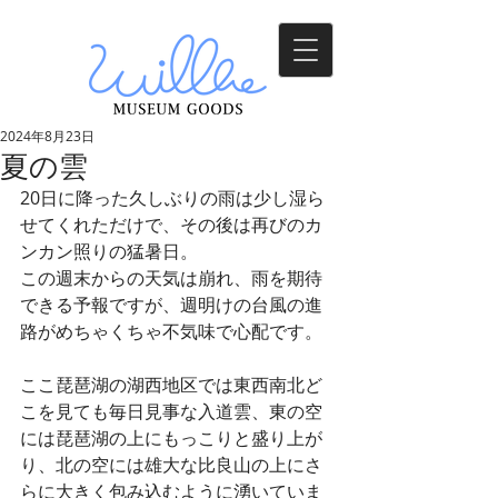
2024年8月23日
夏の雲
20日に降った久しぶりの雨は少し湿ら
せてくれただけで、その後は再びのカ
ンカン照りの猛暑日。
この週末からの天気は崩れ、雨を期待
できる予報ですが、週明けの台風の進
路がめちゃくちゃ不気味で心配です。
ここ琵琶湖の湖西地区では東西南北ど
こを見ても毎日見事な入道雲、東の空
には琵琶湖の上にもっこりと盛り上が
り、北の空には雄大な比良山の上にさ
らに大きく包み込むように湧いていま