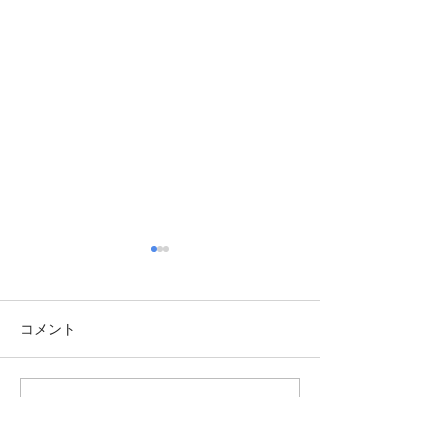
コメント
皮膚科探して
コメントを追加…
バスルームリフ
事