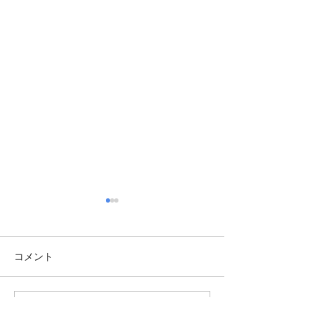
写楽
コメント
コメントを追加…
TBT・2021年 十代目柳家