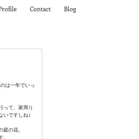
Profile
Contact
Blog
うのは一年でいっ
行って、家周り
ないですしね）
の庭の花。
す。