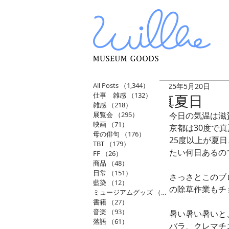
All Posts
（1,344）
1,344件の記事
2025年5月20日
仕事 雑感
（132）
132件の記事
真夏日
雑感
（218）
218件の記事
展覧会
（295）
295件の記事
今日の気温は滋
映画
（71）
71件の記事
京都は30度で
母の俳句
（176）
176件の記事
25度以上が夏
TBT
（179）
179件の記事
たい何日あるの
FF
（26）
26件の記事
商品
（48）
48件の記事
日常
（151）
151件の記事
さっさとこのブ
藍染
（12）
12件の記事
の除草作業もチ
ミュージアムグッズ
（114）
114件の記事
書籍
（27）
27件の記事
音楽
（93）
93件の記事
暑い暑い暑いと
落語
（61）
61件の記事
バラ、クレマチ