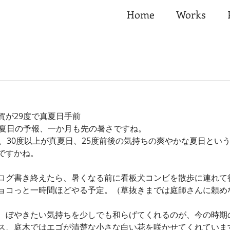
Home
Works
賀が29度で真夏日手前
真夏日の予報、一か月も先の暑さですね。
日、30度以上が真夏日、25度前後の気持ちの爽やかな夏日とい
ですかね。
ログ書き終えたら、暑くなる前に看板犬コンビを散歩に連れて
ョコっと一時間ほどやる予定。（草抜きまでは庭師さんに頼め
、ぼやきたい気持ちを少しでも和らげてくれるのが、今の時期
ス、庭木ではエゴが清楚な小さな白い花を咲かせてくれていま