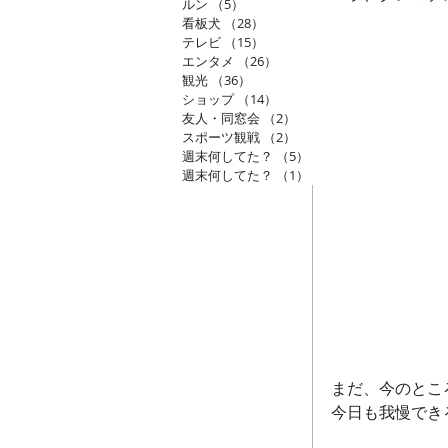
ルン
（5）
5件の記事
看板犬
（28）
28件の記事
テレビ
（15）
15件の記事
エンタメ
（26）
26件の記事
観光
（36）
36件の記事
ショップ
（14）
14件の記事
友人・同窓会
（2）
2件の記事
スポーツ観戦
（2）
2件の記事
週末何してた？
（5）
5件の記事
週末何してた？
（1）
1件の記事
まだ、今のとこ
今日も我慢でき