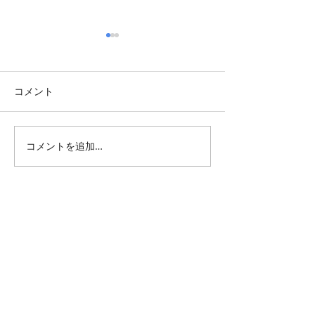
コメント
皮膚科探して
コメントを追加…
バスルームリフ
事
All Posts
（1,344）
1,344件の記事
仕事 雑感
（132）
132件の記事
雑感
（218）
218件の記事
展覧会
（295）
295件の記事
映画
（71）
71件の記事
母の俳句
（176）
176件の記事
TBT
（179）
179件の記事
FF
（26）
26件の記事
商品
（48）
48件の記事