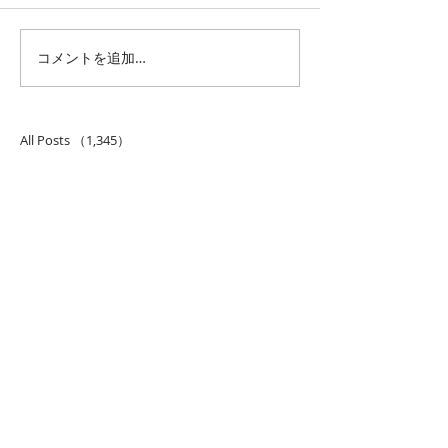
皮膚科探して
コメントを追加…
バスルームリフ
事
All Posts
（1,345）
1,345件の記事
仕事 雑感
（132）
132件の記事
雑感
（218）
218件の記事
展覧会
（296）
296件の記事
映画
（71）
71件の記事
母の俳句
（176）
176件の記事
TBT
（179）
179件の記事
FF
（26）
26件の記事
商品
（48）
48件の記事
日常
（151）
151件の記事
藍染
（12）
12件の記事
ミュージアムグッズ
（114）
114件の記事
書籍
（27）
27件の記事
音楽
（93）
93件の記事
落語
（61）
61件の記事
ルン
（5）
5件の記事
看板犬
（28）
28件の記事