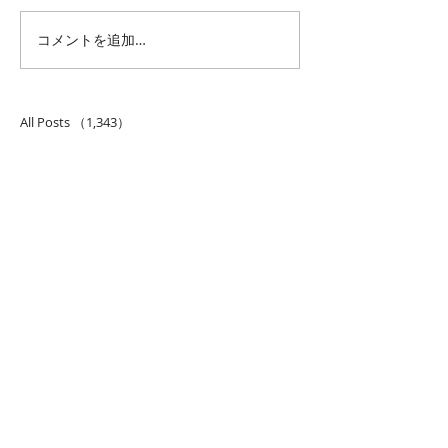
スウェーデンと
コメントを追加…
バスルームリフォーム工
事
All Posts
（1,343）
1,343件の記事
仕事 雑感
（132）
132件の記事
雑感
（217）
217件の記事
展覧会
（295）
295件の記事
映画
（70）
70件の記事
母の俳句
（176）
176件の記事
TBT
（179）
179件の記事
FF
（26）
26件の記事
商品
（48）
48件の記事
日常
（151）
151件の記事
藍染
（12）
12件の記事
ミュージアムグッズ
（114）
114件の記事
書籍
（27）
27件の記事
音楽
（93）
93件の記事
落語
（61）
61件の記事
ルン
（5）
5件の記事
看板犬
（28）
28件の記事
テレビ
（15）
15件の記事