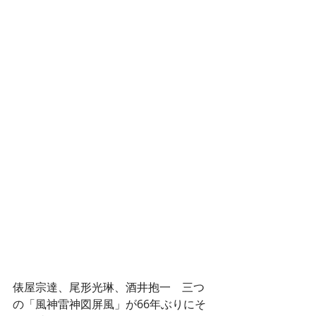
俵屋宗達、尾形光琳、酒井抱一　三つ
の「風神雷神図屏風」が66年ぶりにそ