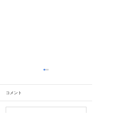
コメント
コメントを追加…
TBT・1976年 日曜美術
TBT・1983年
館スタート
25周年